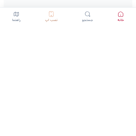
خانه
جستجو
نصب اپ
راهنما
دانلود اپلیکیشن StepInway
تجربه بهتر با اپلیکیشن موبایل
GET IT ON
DOWNLOAD ON THE
Google Play
App Store