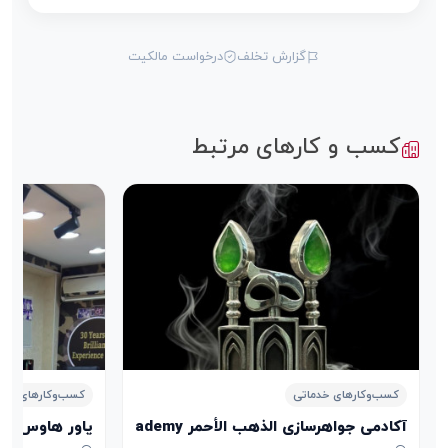
گزارش تخلف
درخواست مالکیت
کسب و کارهای مرتبط
کسب‌وکارهای خدماتی
کسب‌وکارهای خدم
آکادمی جواهرسازی الذهب الأحمر Aldhahab Alahmar Jewelry Academy
پاور هاوس POWER HOUSE