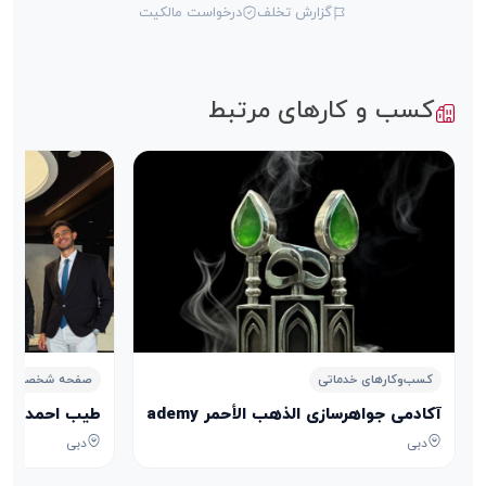
گزارش تخلف
درخواست مالکیت
کسب و کارهای مرتبط
کسب‌وکارهای خدماتی
صفحه شخصی
آکادمی جواهرسازی الذهب الأحمر Aldhahab Alahmar Jewelry Academy
طیب احمدی Tayeb Ahmadi
دبی
دبی