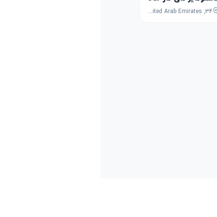
34, 6th Street, Al Quoz, Dubai, Dubai, United Arab Emirates