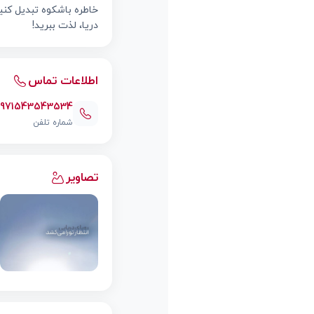
خاطره باشکوه تبدیل کنی
دریا، لذت ببرید!
اطلاعات تماس
0971543543534
شماره تلفن
تصاویر