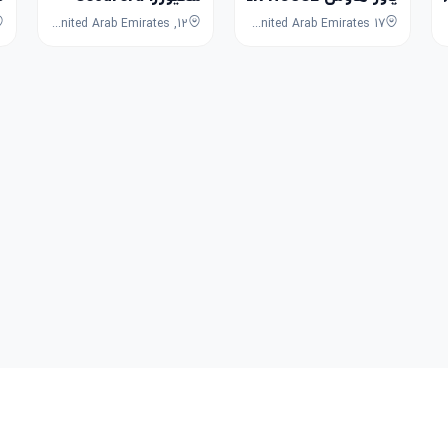
12, 18th Street, Al Rigga, Deira, Dubai, Dubai, United Arab Emirates
17 Baniyas Rd - Deira - Al Rigga - Dubai - United Arab Emirates