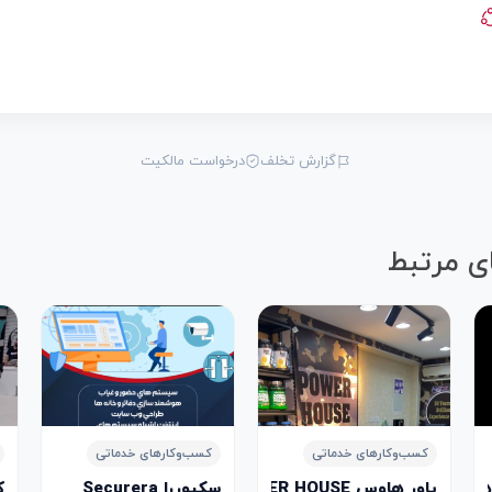
گزارش تخلف
درخواست مالکیت
ی مرتبط
کسب‌وکارهای خدماتی
کسب‌وکارهای خدماتی
Aldhahab Alahmar Jewe
پاور هاوس POWER HOUSE
سکیوررا Securera
کا