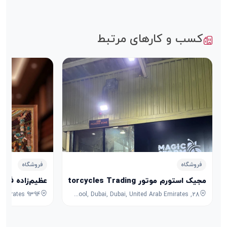
کسب و کارهای مرتبط
فروشگاه
فروشگاه
مجیک استورم موتور Magic Storm Motorcycles Trading
عظیم‌زاده فرش
28, 7B Street, Umm Ramool, Dubai, Dubai, United Arab Emirates