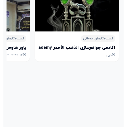
کسب‌وکارهای خدماتی
کسب‌وکارهای خدم
آکادمی جواهرسازی الذهب الأحمر Aldhahab Alahmar Jewelry Academy
پاور هاوس POWER HOUSE
دبی