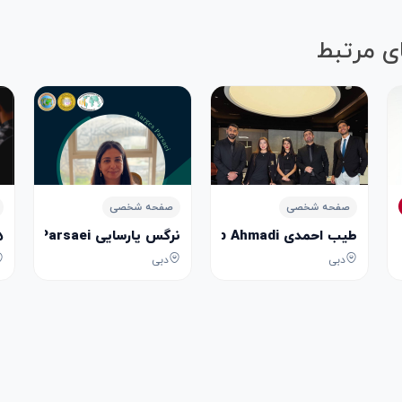
ی مرتبط
صفحه شخصی
صفحه شخصی
طیب احمدی Tayeb Ahmadi
نرگس پارسایی Narges Parsaei
هو
دبی
دبی