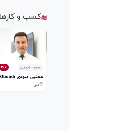
کسب و کارها
20٪
صفحه شخصی
مجتبی عبودی Mojtaba Oboudi
دبی