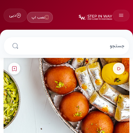
دبی
نصب اپ