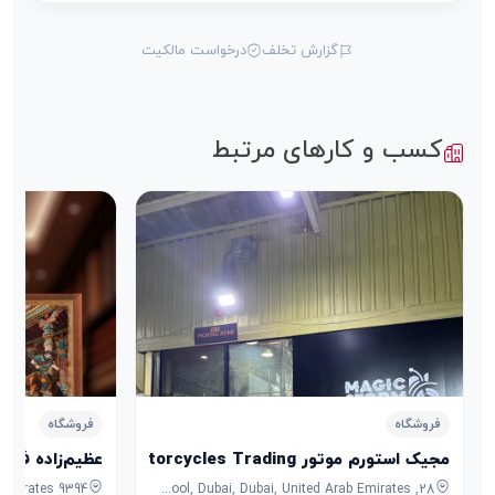
گزارش تخلف
درخواست مالکیت
کسب و کارهای مرتبط
فروشگاه
فروشگاه
مجیک استورم موتور Magic Storm Motorcycles Trading
عظیم‌زاده فرش
28, 7B Street, Umm Ramool, Dubai, Dubai, United Arab Emirates