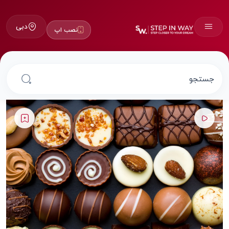
دبی
نصب اپ