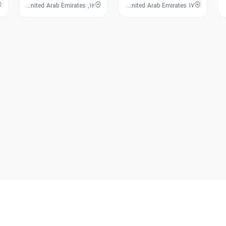
12, 18th Street, Al Rigga, Deira, Dubai, Dubai, United Arab Emirates
17 Baniyas Rd - Deira - Al Rigga - Dubai - United Arab Emirates