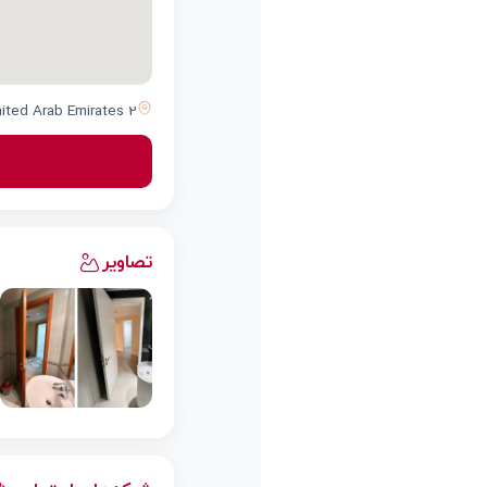
2 Al Manama St - Ras Al Khor Industrial Area - Dubai - United Arab Emirates
تصاویر