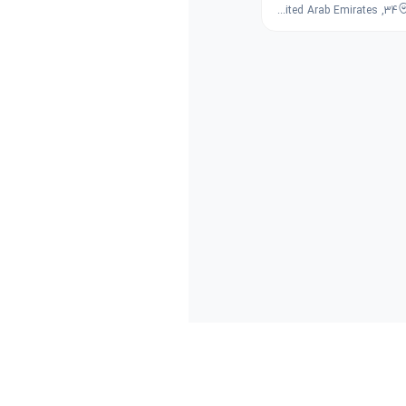
34, 6th Street, Al Quoz, Dubai, Dubai, United Arab Emirates