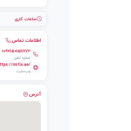
ساعات کاری
اطلاعات تماس
00971501511772
شماره تلفن
ttps://mrfix.ae/
وب‌سایت
آدرس