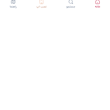
خانه
جستجو
نصب اپ
راهنما
دانلود اپلیکیشن StepInway
تجربه بهتر با اپلیکیشن موبایل
GET IT ON
DOWNLOAD ON THE
Google Play
App Store