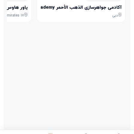
آکادمی جواهرسازی الذهب الأحمر Aldhahab Alahmar Jewelry Academy
پاور هاوس POWER HOUSE
دبی