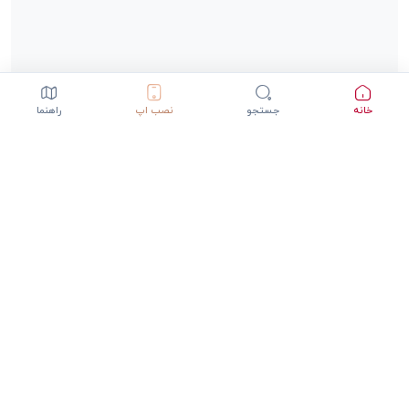
خانه
جستجو
نصب اپ
راهنما
دانلود اپلیکیشن StepInway
تجربه بهتر با اپلیکیشن موبایل