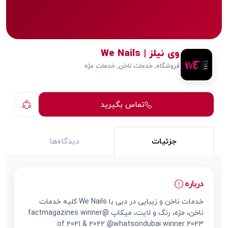
وی نیلز | We Nails
فروشگاه, خدمات ناخن, خدمات مژه
تماس بگیرید
جزئیات
دیدگاه‌ها
درباره
خدمات ناخن و زیبایی در دبی با We Nails کلیه خدمات
ناخن، مژه، رنگ و لایت، میکاپ @factmagazines winner
of 2021 & 2022 @whatsondubai winner 2023