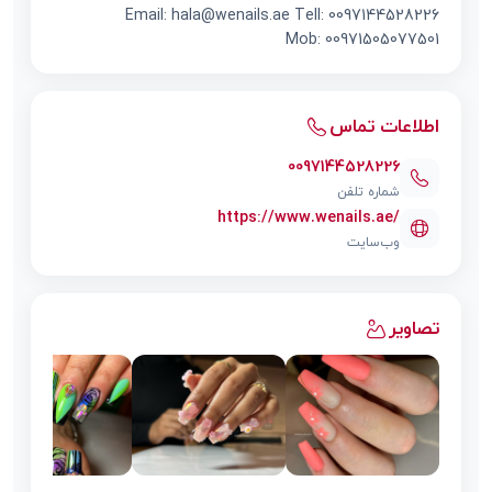
Email:
hala@wenails.ae
Tell: 0097144528226
Mob: 00971505077501
اطلاعات تماس
0097144528226
شماره تلفن
https://www.wenails.ae/
وب‌سایت
تصاویر