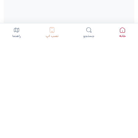
خانه
جستجو
نصب اپ
راهنما
دانلود اپلیکیشن StepInway
تجربه بهتر با اپلیکیشن موبایل
GET IT ON
DOWNLOAD ON THE