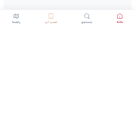
خانه
جستجو
نصب اپ
راهنما
دانلود اپلیکیشن StepInway
تجربه بهتر با اپلیکیشن موبایل
GET IT ON
DOWNLOAD ON THE
Google Play
App Store