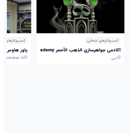
کسب‌وکارهای خدماتی
کسب‌وکارهای خدم
آکادمی جواهرسازی الذهب الأحمر Aldhahab Alahmar Jewelry Academy
پاور هاوس POWER HOUSE
دبی