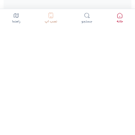
خانه
جستجو
نصب اپ
راهنما
دانلود اپلیکیشن StepInway
تجربه بهتر با اپلیکیشن موبایل
GET IT ON
DOWNLOAD ON THE
Google Play
App Store