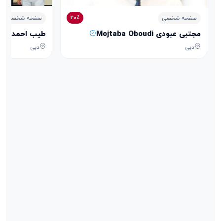
20٪
صفحه شخصی
صفحه شخصی
مجتبی عبودی Mojtaba Oboudi
طیب احمدی Tayeb Ahmadi
دبی
دبی