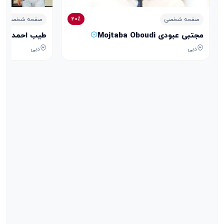
20٪
صفحه شخصی
صفحه شخصی
مجتبی عبودی Mojtaba Oboudi
طیب احمدی Tayeb Ahmadi
دبی
دبی