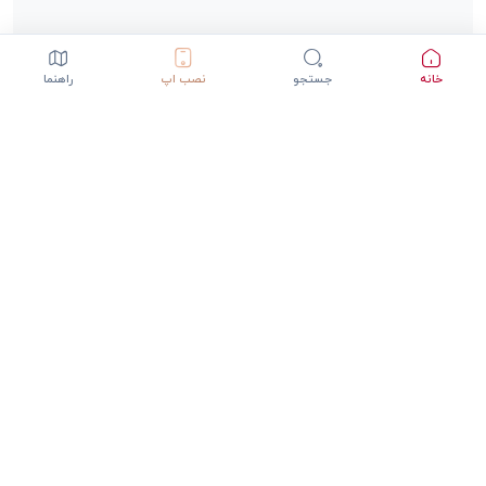
خانه
جستجو
نصب اپ
راهنما
دانلود اپلیکیشن StepInway
تجربه بهتر با اپلیکیشن موبایل
GET IT ON
DOWNLOAD ON THE
Google Play
App Store