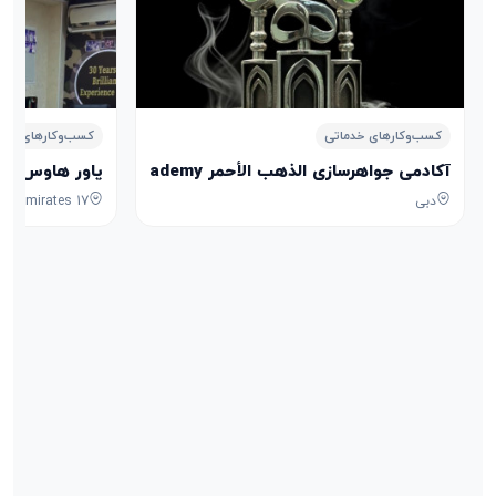
کسب‌وکارهای خدماتی
کسب‌وکارهای خدم
آکادمی جواهرسازی الذهب الأحمر Aldhahab Alahmar Jewelry Academy
پاور هاوس POWER HOUSE
دبی