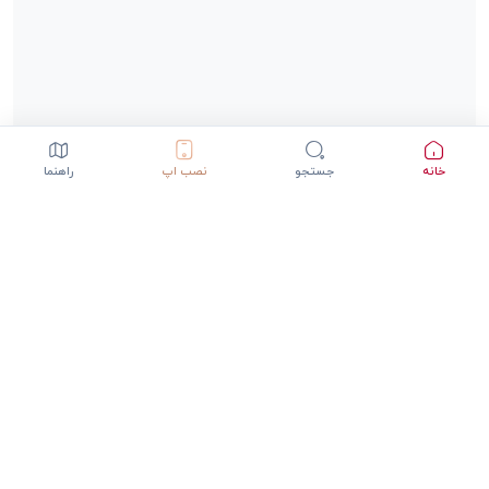
خانه
جستجو
نصب اپ
راهنما
دانلود اپلیکیشن StepInway