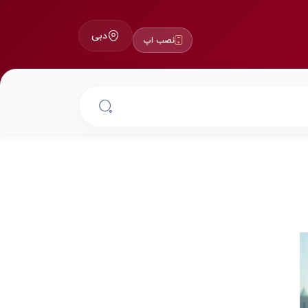
دبی
نصب اپ