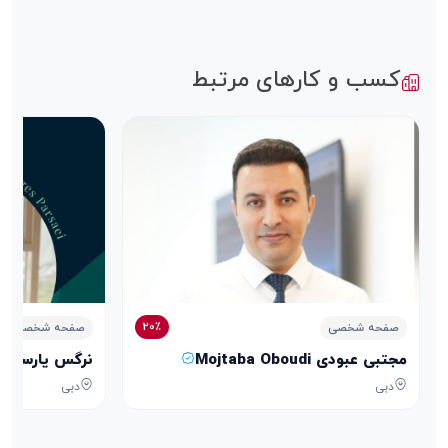
کسب و کارهای مرتبط
20٪
صفحه شخصی
صفحه شخصی
مجتبی عبودی Mojtaba Oboudi
نرگس پارسایی arges Parsaei
دبی
دبی