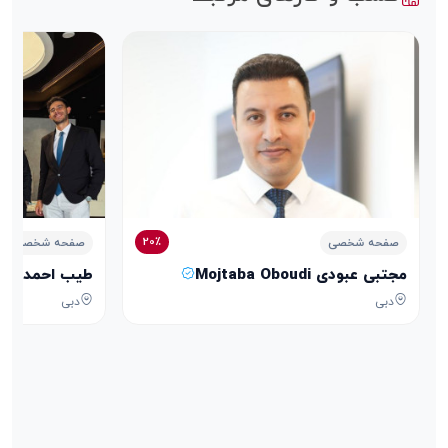
20٪
صفحه شخصی
صفحه شخصی
مجتبی عبودی Mojtaba Oboudi
طیب احمدی Tayeb Ahmadi
دبی
دبی