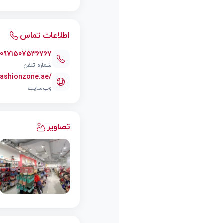
اطلاعات تماس
00971507536767
شماره تلفن
fashionzone.ae/
وب‌سایت
تصاویر