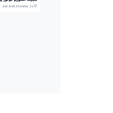
28, 7B Street, Umm Ramool, Dubai, Dubai, United Arab Emirates