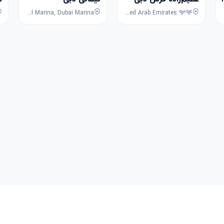
JW Marriott Hotel Marina, Dubai Marina
9394 Avenue, 1st Street, Dubai, Dubai, United Arab Emirates