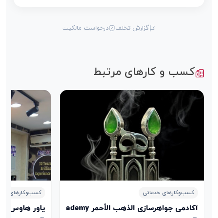
گزارش تخلف
درخواست مالکیت
کسب و کارهای مرتبط
کسب‌وکارهای خدماتی
کسب‌وکارهای خدم
آکادمی جواهرسازی الذهب الأحمر Aldhahab Alahmar Jewelry Academy
پاور هاوس POWER HOUSE