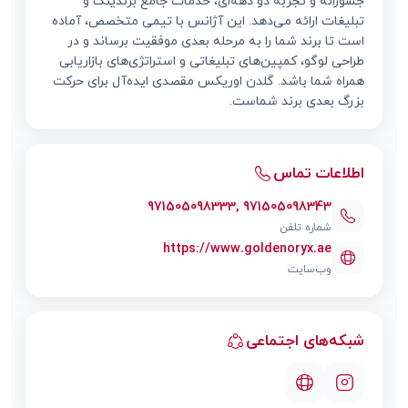
جسورانه و تجربه دو دهه‌ای، خدمات جامع برندینگ و
تبلیغات ارائه می‌دهد. این آژانس با تیمی متخصص، آماده
است تا برند شما را به مرحله بعدی موفقیت برساند و در
طراحی لوگو، کمپین‌های تبلیغاتی و استراتژی‌های بازاریابی
همراه شما باشد. گلدن اوریکس مقصدی ایده‌آل برای حرکت
بزرگ بعدی برند شماست.
اطلاعات تماس
971505098333, 971505098343
شماره تلفن
https://www.goldenoryx.ae
وب‌سایت
شبکه‌های اجتماعی