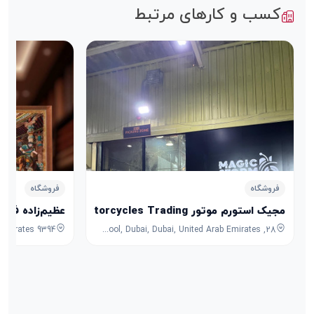
کسب و کارهای مرتبط
فروشگاه
فروشگاه
مجیک استورم موتور Magic Storm Motorcycles Trading
عظیم‌زاده فرش
28, 7B Street, Umm Ramool, Dubai, Dubai, United Arab Emirates