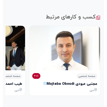
کسب و کارهای مرتبط
20٪
صفحه شخصی
صفحه شخصی
مجتبی عبودی Mojtaba Oboudi
طیب احمدی Tayeb Ahmadi
دبی
دبی