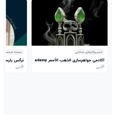
کسب‌وکارهای خدماتی
صفحه شخصی
آکادمی جواهرسازی الذهب الأحمر Aldhahab Alahmar Jewelry Academy
نرگس پارسایی arges Parsaei
دبی
دبی