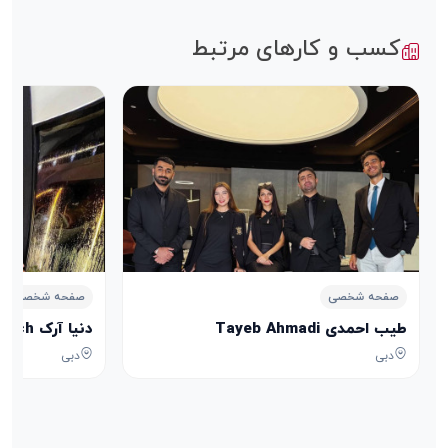
کسب و کارهای مرتبط
صفحه شخصی
صفحه شخصی
طیب احمدی Tayeb Ahmadi
دنیا آرک Donyaarach
دبی
دبی