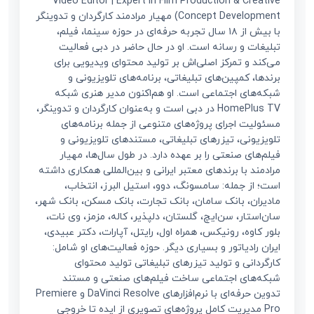
Video Editor | Expert in Film Production & Creative
Concept Development) مهیار مرادمند کارگردان و تدوینگر
با بیش از ۱۸ سال تجربه حرفه‌ای در حوزه سینما، فیلم،
تبلیغات و رسانه است. او در حال حاضر در دبی فعالیت
می‌کند و تمرکز اصلی‌اش بر تولید محتوای ویدیویی برای
برندها، کمپین‌های تبلیغاتی، برنامه‌های تلویزیونی و
شبکه‌های اجتماعی است. او هم‌اکنون مدیر هنری شبکه
HomePlus TV در دبی است و به‌عنوان کارگردان و تدوینگر،
مسئولیت اجرای پروژه‌های متنوعی از جمله برنامه‌های
تلویزیونی، تیزرهای تبلیغاتی، مستندهای تلویزیونی و
فیلم‌های صنعتی را بر عهده دارد. در طول سال‌ها، مهیار
مرادمند با برندهای معتبر ایرانی و بین‌المللی همکاری داشته
است؛ از جمله: سامسونگ، دوو، استیل البرز، انتخاب،
مادیران، بانک سامان، بانک تجارت، بانک مسکن، بانک شهر،
سان‌استار، سن‌ایچ، گلستان، دلپذیر، کاله، مزمز، وی نات،
بلور کاوه، رونیکس، همراه اول، رایتل، آپارات، دکتر عبیدی،
ایران رادیاتور و بسیاری دیگر. حوزه فعالیت‌های او شامل:
کارگردانی و تولید تیزرهای تبلیغاتی تولید محتوای
شبکه‌های اجتماعی ساخت فیلم‌های صنعتی و مستند
تدوین حرفه‌ای با نرم‌افزارهای DaVinci Resolve و Premiere
Pro مدیریت کامل پروژه‌های تصویری از ایده تا خروجی