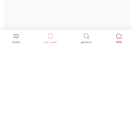
خانه
جستجو
نصب اپ
راهنما
دانلود اپلیکیشن StepInway
تجربه بهتر با اپلیکیشن موبایل