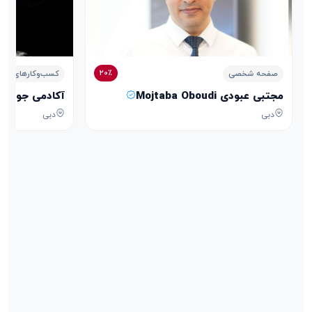
20٪
صفحه شخصی
کسب‌وکارهای خدم
مجتبی عبودی Mojtaba Oboudi
آکادمی جواهرسازی الذهب الأ
دبی
دبی