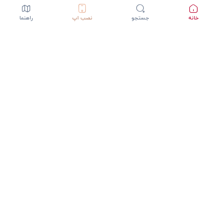
خانه
جستجو
نصب اپ
راهنما
دانلود اپلیکیشن StepInway
تجربه بهتر با اپلیکیشن موبایل
GET IT ON
DOWNLOAD ON THE
Google Play
App Store