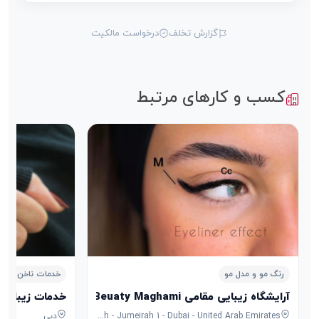
گزارش تخلف
درخواست مالکیت
کسب و کارهای مرتبط
رنگ مو و مدل مو
خدمات ناخن
آرایشگاه زیبایی مقامی Saloon Beuaty Maghami
خدمات زیبایی ناخن مهناز
198a Al Wasl Rd - Jumeirah - Jumeirah 1 - Dubai - United Arab Emirates
دبی