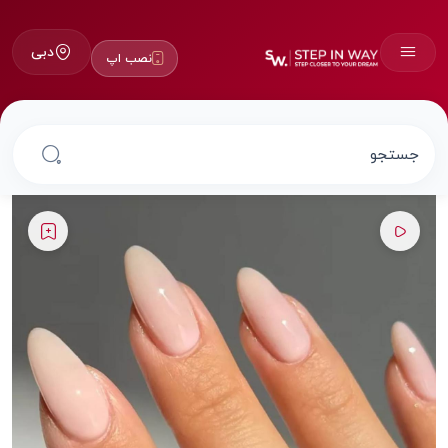
دبی
نصب اپ