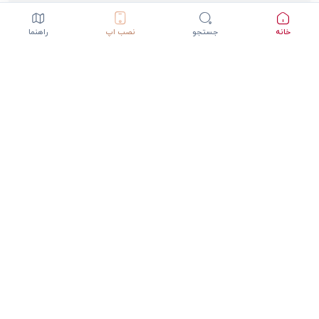
خانه
جستجو
نصب اپ
راهنما
دانلود اپلیکیشن StepInway
تجربه بهتر با اپلیکیشن موبایل
GET IT ON
DOWNLOAD ON THE
Google Play
App Store