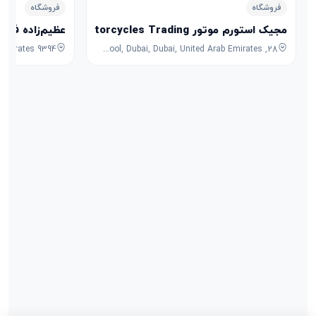
فروشگاه
فروشگاه
مجیک استورم موتور Magic Storm Motorcycles Trading
عظیم‌زاده فرش
28, 7B Street, Umm Ramool, Dubai, Dubai, United Arab Emirates