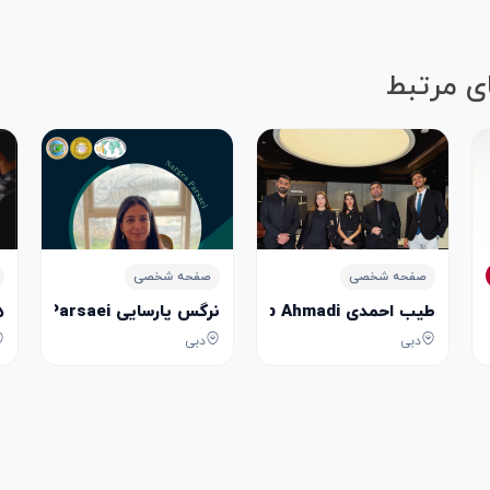
ی مرتبط
صفحه شخصی
صفحه شخصی
طیب احمدی Tayeb Ahmadi
نرگس پارسایی Narges Parsaei
هو
دبی
دبی