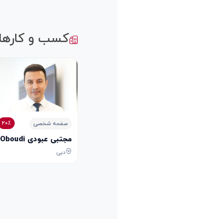
کسب و کارها
20٪
صفحه شخصی
مجتبی عبودی Mojtaba Oboudi
دبی