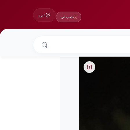
دبی
نصب اپ