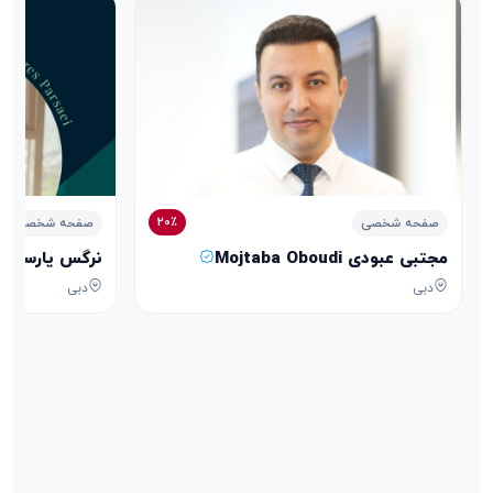
20٪
صفحه شخصی
صفحه شخصی
مجتبی عبودی Mojtaba Oboudi
نرگس پارسایی arges Parsaei
دبی
دبی