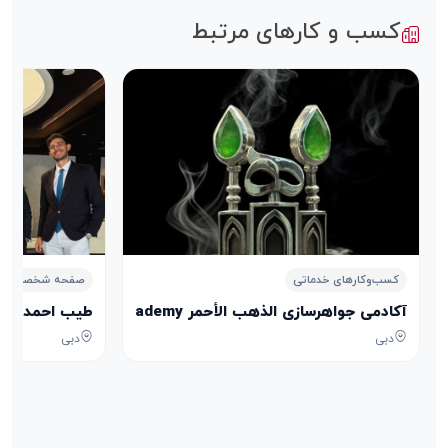
کسب و کارهای مرتبط
کسب‌وکارهای خدماتی
صفحه شخصی
آکادمی جواهرسازی الذهب الأحمر Aldhahab Alahmar Jewelry Academy
طیب احمدی Tayeb Ahmadi
دبی
دبی