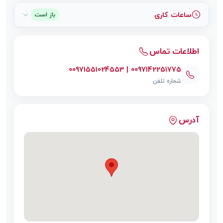
ساعات کاری
باز است
اطلاعات تماس
00971551024553 | 0097142251775
شماره تلفن
آدرس