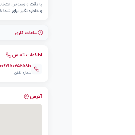
با دقت و وسواس انتخاب ش
و خاطره‌انگیز برای شما خ
ساعات کاری
اطلاعات تماس
00971502525810
شماره تلفن
آدرس