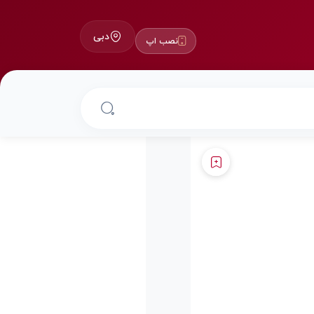
دبی
نصب اپ