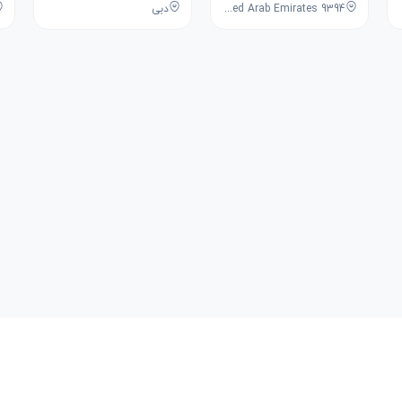
9394 Avenue, 1st Street, Dubai, Dubai, United Arab Emirates
دبی