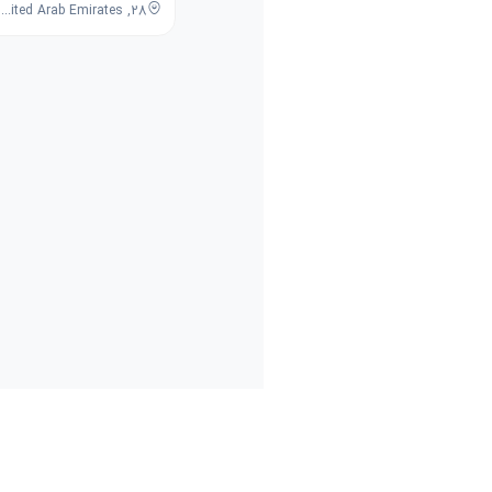
28, 7B Street, Umm Ramool, Dubai, Dubai, United Arab Emirates