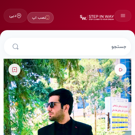
دبی
نصب اپ