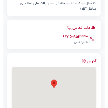
۲۰ سال — ۵ ساله — جانبازی — و پلاک ملی فعلا برای
مناطق آزاد)
اطلاعات تماس
+971508532220
شماره تلفن
آدرس