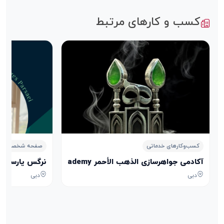
کسب و کارهای مرتبط
کسب‌وکارهای خدماتی
صفحه شخصی
آکادمی جواهرسازی الذهب الأحمر Aldhahab Alahmar Jewelry Academy
نرگس پارسایی arges Parsaei
دبی
دبی