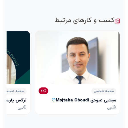
کسب و کارهای مرتبط
20٪
صفحه شخصی
صفحه شخصی
مجتبی عبودی Mojtaba Oboudi
نرگس پارسایی arges Parsaei
دبی
دبی