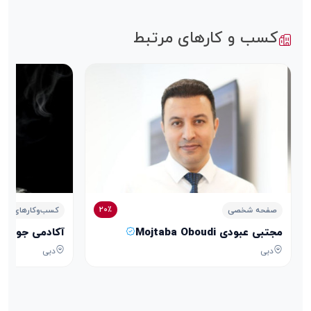
کسب و کارهای مرتبط
20٪
صفحه شخصی
کسب‌وکارهای خدم
مجتبی عبودی Mojtaba Oboudi
آکادمی جواهرسازی الذهب الأ
دبی
دبی