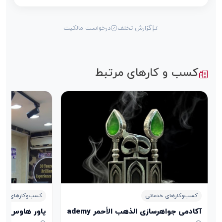
گزارش تخلف
درخواست مالکیت
کسب و کارهای مرتبط
کسب‌وکارهای خدماتی
کسب‌وکارهای خدم
آکادمی جواهرسازی الذهب الأحمر Aldhahab Alahmar Jewelry Academy
پاور هاوس POWER HOUSE