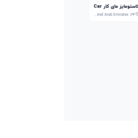
ستومایز مای کار Customize My Car
34, 6th Street, Al Quoz, Dubai, Dubai, United Arab Emirates