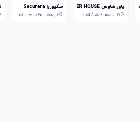
Aldhahab Alahmar Jewe
پاور هاوس POWER HOUSE
سکیوررا Securera
کا
12, 18th Street, Al Rigga, Deira, Dubai, Dubai, United Arab Emirates
17 Baniyas Rd - Deira - Al Rigga - Dubai - United Arab Emirates