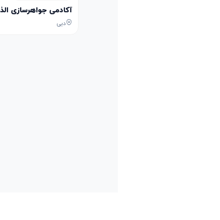
آکادمی جواهرسازی الذهب الأحمر lry Academy
دبی