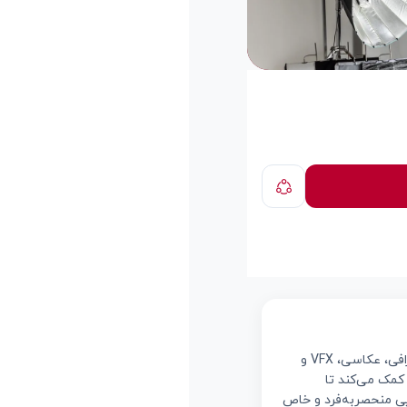
ULook Studio یک استودیو خلاق در دبی، امارات است که در زمینه تولید محتوای تبلیغاتی، ویدئوگرافی، عکاسی، VFX و
 کمک می‌کند تا
یو تلاش می‌کند محتوایی منحصر‌به‌فرد و خاص