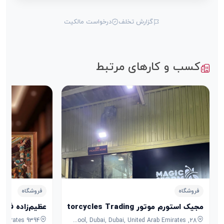
گزارش تخلف
درخواست مالکیت
کسب و کارهای مرتبط
فروشگاه
فروشگاه
مجیک استورم موتور Magic Storm Motorcycles Trading
عظیم‌زاده فرش
28, 7B Street, Umm Ramool, Dubai, Dubai, United Arab Emirates