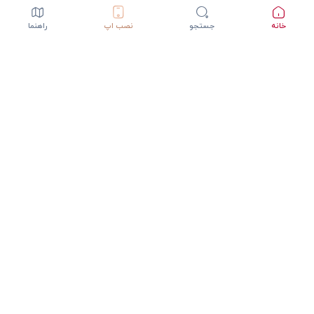
خانه
جستجو
نصب اپ
راهنما
دانلود اپلیکیشن StepInway
تجربه بهتر با اپلیکیشن موبایل
GET IT ON
DOWNLOAD ON THE
Google Play
App Store